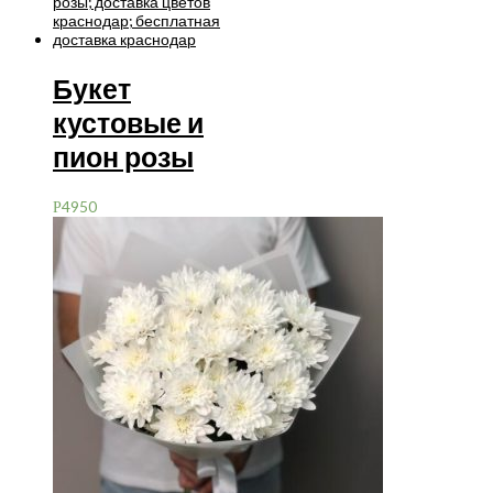
Букет
кустовые и
пион розы
4950
Р