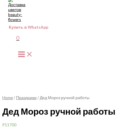
к
содержимому
Купить в WhatsApp
0
Main
Menu
Home
/
Праздники
/ Дед Мороз ручной работы
Дед Мороз ручной работы
11700
Р