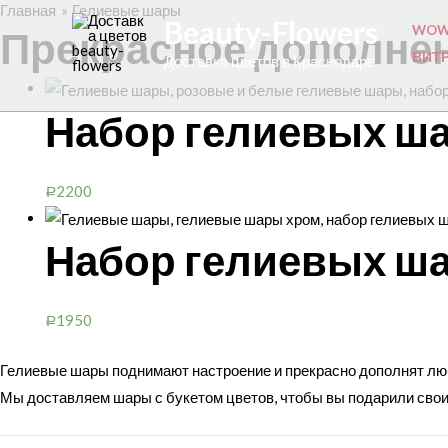
Главная
Гелиевые шары
Beauty-Flowers
WOW
Прекрасное дополнен
ВИТ
Доставка цветов в Краснодаре
Набор гелиевых ш
2200
Р
Набор гелиевых ш
1950
Р
Гелиевые шары поднимают настроение и прекрасно дополнят люб
Мы доставляем шары с букетом цветов, чтобы вы подарили сво