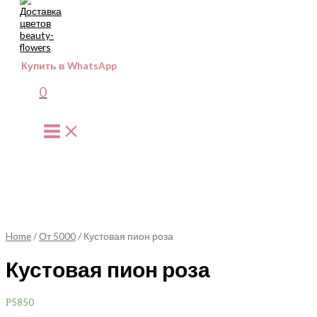
к
содержимому
Купить в WhatsApp
0
Main
Menu
Home
/
От 5000
/ Кустовая пион роза
Кустовая пион роза
5850
Р